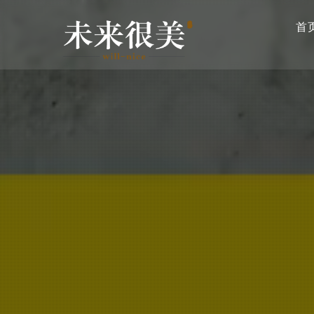
主
跳
导
首
转
航
到
主
要
内
容