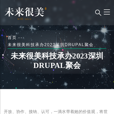
跳
转
到
主
要
面
首页
-
-
内
包
未来很美科技承办2023深圳DRUPAL聚会
容
屑
未来很美科技承办2023深圳
DRUPAL聚会
开放、协作、接纳、认可，一滴水带着她的价值观，将世