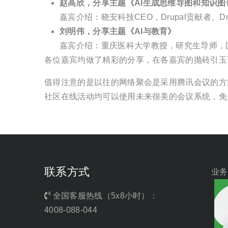
赵高欣，分享主题《AI生成思维导图和知识图
嘉宾介绍：晓安科技CEO，Drupal贡献者、Dr
刘明伟，分享主题《AI与教育》
嘉宾介绍：重庆医科大学教授，研究生导师，
各位嘉宾均做了精彩的分享，在各嘉宾的抛砖引玉
值得注意的是以往的网络聚会是采用腾讯会议的方
社区在线活动均可以使用未来很美的会议系统，免
联系方式
业务
全国客服热线（5x8小时）：
4008-088-044