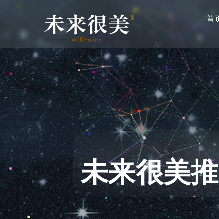
主
跳
导
首
转
航
到
主
要
内
容
未来很美推