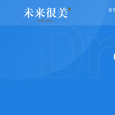
主
跳
导
首
转
航
到
主
要
内
容