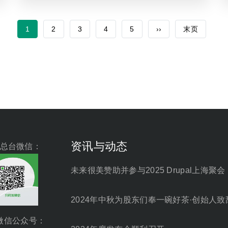
当
1
页
2
页
3
页
4
页
5
下
››
末
末页
前
面
面
面
面
一
页
页
页
资讯与动态
总台微信：
未来很美赞助并参与2025 Drupal上海聚会
2024年中秋为股东们奉一碗好茶·创始人致
微信公众号：