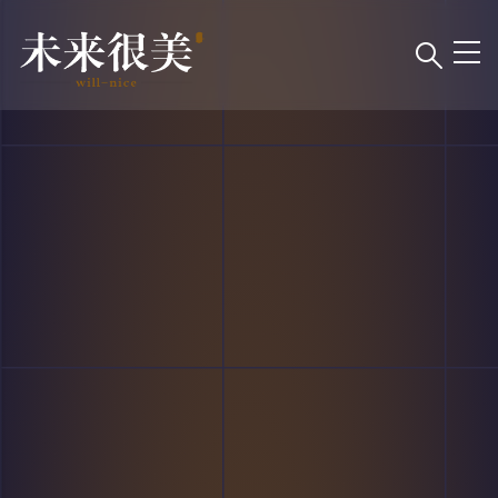
跳
转
到
主
要
内
容