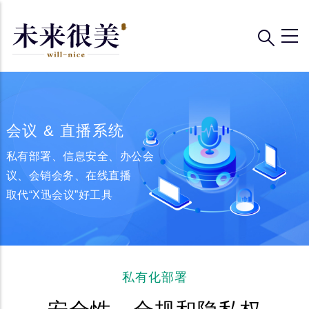
跳
转
到
主
要
内
容
会议 & 直播系统
私有部署、信息安全、办公会
议、会销会务、在线直播
取代“X迅会议”好工具
私有化部署