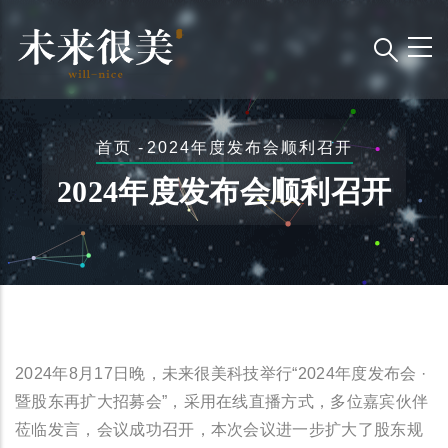
跳
转
到
主
要
面
首页
-
2024年度发布会顺利召开
内
包
容
2024年度发布会顺利召开
屑
2024年8月17日晚，未来很美科技举行“2024年度发布会 ·
暨股东再扩大招募会”，采用在线直播方式，多位嘉宾伙伴
莅临发言，会议成功召开，本次会议进一步扩大了股东规