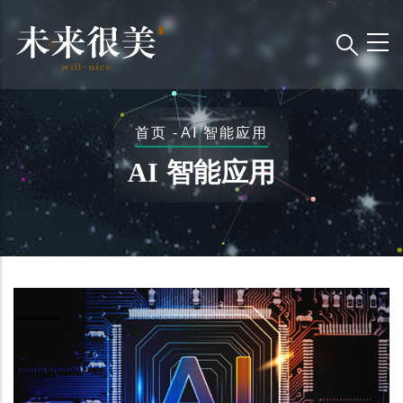
跳
转
到
主
要
面
首页
-
AI 智能应用
内
包
容
AI 智能应用
屑