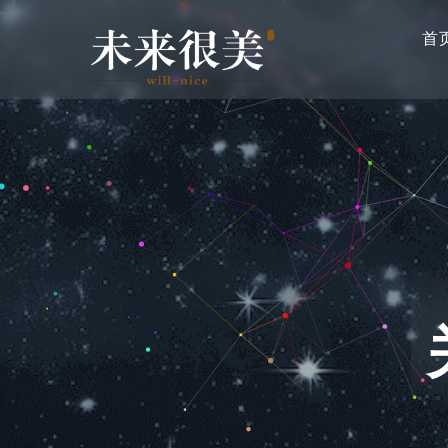
主
跳
导
首
转
航
到
主
要
内
容