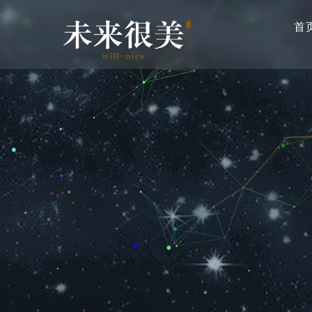
主
跳
导
首
转
航
到
主
要
内
容