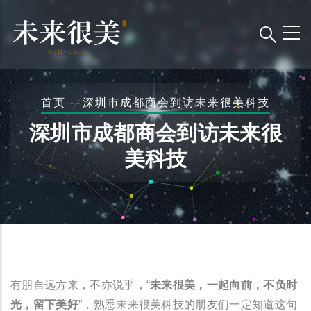
跳
转
到
主
要
面
首页
-
-
深圳市成都商会到访未来很美科技
内
包
容
深圳市成都商会到访未来很
屑
美科技
有朋自远方来，不亦说乎，“
未来很美，一起向前，不负时
光，留下美好
”，熟悉未来很美科技的朋友们一定知道这句