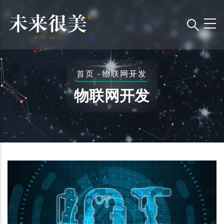
跳
转
到
主
要
面
首页
-
物联网开发
内
包
容
物联网开发
屑