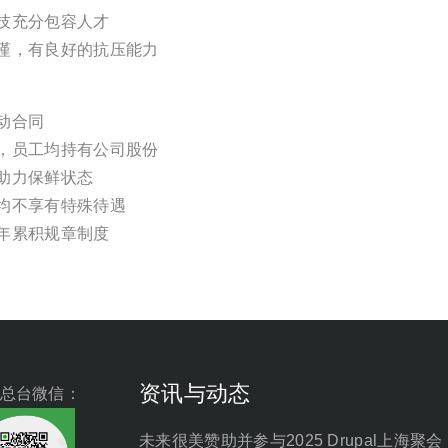
技充分包容人才
谨，有良好的抗压能力
动合同
，员工均持有公司股份
助力保鲜状态
均不享有特殊待遇
年累积规章制度
资讯与动态
总台微信：
未来很美赞助并参与2025 Drupal上海聚会