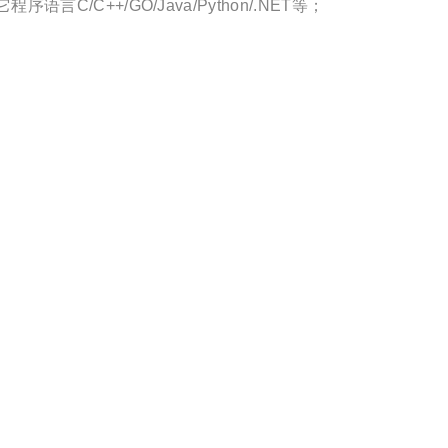
C++/GO/Java/Python/.NET等；