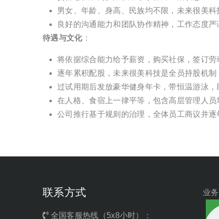
男女、年龄、身高、民族均不限，未来很美科
良好的沟通能力和团队协作精神，工作态度严
待遇与文化
：
将依据综合能力给予薪资，购买社保，签订劳
逐年累积配股，未来很美科技是全员持股机制
过试用期后发放豪华健身年卡，带恒温游泳，
在人格、食宿上一律平等，包含高层管理人员
公司推行基于规则的治理，全体员工商议并逐
联系方式
业务
全国客服热线（5x8小时）：