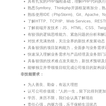
具有扎实的PHP编程基础，理解PHP代码执行原理
熟悉Symfony、Thinkphp开源框架将加分
熟练使用IDE（PhpStorm)、Git、Apach
了解HTTP、TCP/IP、Web Services、RE
了解前端开发技术：JS、HTML、CSS、Twig模板引
有较强的逻辑思维能力、紧急问题的分析和解
对技术充满热情，关注业界的新技术发展动态
具备较强的项目架构能力，全面参与业务需求
快速深入理解业务需求与产品经理及业务部门
具备较强的技术难点攻关能力，新技术预研及
能够独立并带领项目组完成公司项目的架构设
非技能要求：
为人善良、勤奋，有远大理想
认可公司价值观：“人的一生，留下比得到更加
学历、来历不限，我们会认真了解现在
责任心强，内驱力强，乐于保鲜生活状态