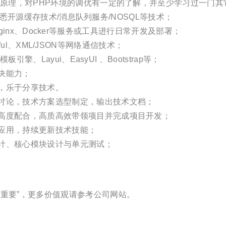
，对PHP环境的调优有一定的了解，并至少学习过一门其它程序语言C/
，熟悉开源缓存技术/消息队列服务/NOSQL等技术；
e、Nginx、Docker等服务或工具进行日常开发及部署；
STful、XML/JSON等网络通信技术；
擎、Layui、EasyUI 、Bootstrap等；
决能力；
，乐于分享技术。
讨论，技术方案选型制定，输出技术文档；
高度配合，高质高效带领项目并完成项目开发；
应用，持续更新技术技能；
计、核心模块设计与单元测试；
重要”，更多价值观请参考公司网站。