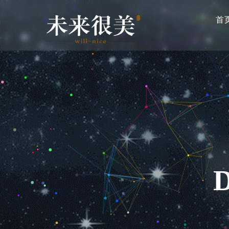
主
跳
导
首
转
航
到
主
要
内
容